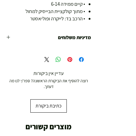
• קיים ממידה 6-14
• מתוך קולקציית הבייסיק למחול
• הרכב בד: לייקרה ופוליאסטר
מדיניות משלוחים
משלוח עד הבית חינם מ 299 ש"ח ומעלה .
עד סכום 299 ש"ח :
משלוח דואר רשום ( למוצרים עד 5 קג' )
עדיין אין ביקורות
19.00 ₪
רוצה להוסיף את הביקורת הראשונה? ספר/י לנו מה
עד 7 ימי עסקים
דעתך.
משלוח מהיר עד הבית ( עד 20 ק"ג)
29.00 ₪
כתיבת ביקורת
תוך 2-3 ימי עסקים
תוספת התקנה למכשירי כושר / מתקני חצר ושולחנות
מוצרים קשורים
משחק
250.00 ₪