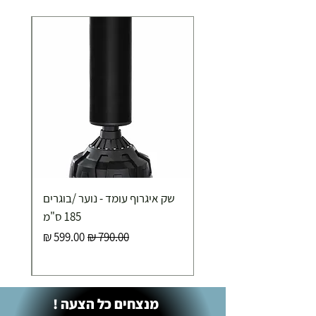
כ-7 ימי עסקים
איסוף עצמי ללא עלות מסניף טבריה . רחוב העצמאות 5
מוצרי כושר ( בלבד) ניתן לאסוף ממחסני החברה בת"א
- רחוב שביל התנופה 6
שק איגרוף עומד - נוער /בוגרים
185 ס"מ
מחיר רגיל
מחיר מבצע
מנצחים כל הצעה !