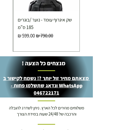
שק איגרוף עומד - נוער /בוגרים
185 ס"מ
מחיר רגיל
מחיר מבצע
מנצחים כל הצעה !
מצאתם מחיר זול יותר ?! נשמח לקישור ב
WhatsApp ונדאג שתשלמו פחות -
046722171
משלוחים מהירים לכל הארץ. ניתן לשדרג להובלה
והרכבה של 24/48 שעות במידת הצורך