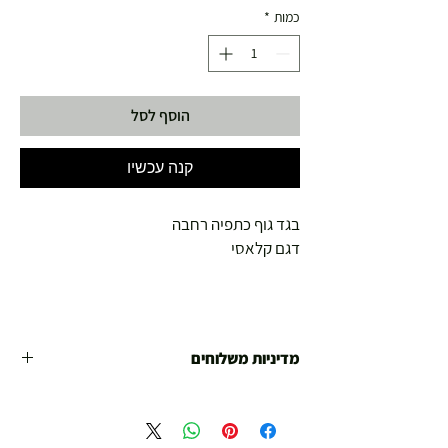
כמות
*
הוסף לסל
קנה עכשיו
בגד גוף כתפיה רחבה
דגם קלאסי
מדיניות משלוחים
משלוח עד הבית חינם מ 299 ש"ח ומעלה .
עד סכום 299 ש"ח :