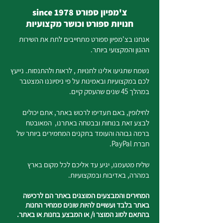
צ'מפיון ספורט since 1978
חנויות ספורט וכושר מקצועיות
אנחנו בצ'מפיון ספורט מתחייבים לתת את השירות
ההגון והמקצועי ביותר.
נשמח שתגיעו אלינו לחנויות , לראות ולהתנסות. נייעץ
לכם במקצועיות ובאמינות על פי ניסיוננו המצטבר
במהלך 45 שנים שהעסק קיים.
לחילופין, באם תעדיפו לרכוש באתר, אתם יכולים
לבצע זאת בנוחות ובבטחה באתרנו, המאובטח
ברמה גבוהה והעומד בתקנים המחמירים ביותר של
חברת PayPal.
שליח מטעמנו, יגיע עד אליכם לכל מקום בארץ
במהרה, באדיבות ובמקצועיות.
המחירים והמבצעים המוצגים באתר הם לרכישה
באתר בלבד ועשויים להיות שונים ממחיר החנות
בהתאם לסוג המוצר ו/ או המבצע בחנות או באתר.