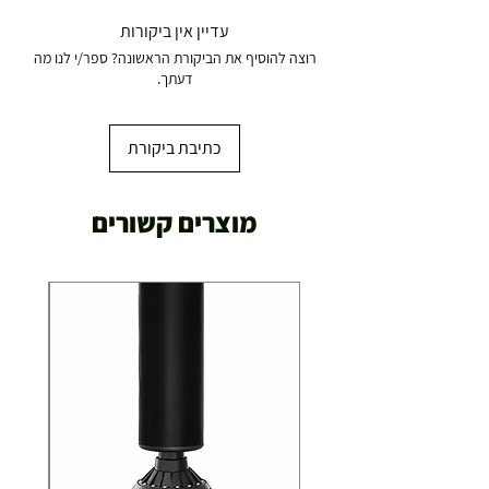
משלוח דואר רשום ( למוצרים עד 5 קג' )
עדיין אין ביקורות
19.00 ₪
רוצה להוסיף את הביקורת הראשונה? ספר/י לנו מה
עד 7 ימי עסקים
דעתך.
משלוח מהיר עד הבית ( עד 20 ק"ג)
29.00 ₪
כתיבת ביקורת
תוך 2-3 ימי עסקים
תוספת התקנה למכשירי כושר / מתקני חצר ושולחנות
מוצרים קשורים
משחק
250.00 ₪
כ-7 ימי עסקים
איסוף עצמי ללא עלות מסניף טבריה . רחוב העצמאות 5
מוצרי כושר ( בלבד) ניתן לאסוף ממחסני החברה בת"א
- רחוב שביל התנופה 6