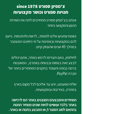
צ'מפיון ספורט since 1978
חנויות ספורט וכושר מקצועיות
אנחנו בצ'מפיון ספורט מתחייבים לתת את השירות
ההגון והמקצועי ביותר.
נשמח שתגיעו אלינו לחנויות , לראות ולהתנסות. נייעץ
לכם במקצועיות ובאמינות על פי ניסיוננו המצטבר
במהלך 45 שנים שהעסק קיים.
לחילופין, באם תעדיפו לרכוש באתר, אתם יכולים
לבצע זאת בנוחות ובבטחה באתרנו, המאובטח
ברמה גבוהה והעומד בתקנים המחמירים ביותר של
חברת PayPal.
שליח מטעמנו, יגיע עד אליכם לכל מקום בארץ
במהרה, באדיבות ובמקצועיות.
המחירים והמבצעים המוצגים באתר הם לרכישה
באתר בלבד ועשויים להיות שונים ממחיר החנות
בהתאם לסוג המוצר ו/ או המבצע בחנות או באתר.