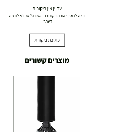
משלוח דואר רשום ( למוצרים עד 5 קג' )
עדיין אין ביקורות
19.00 ₪
רוצה להוסיף את הביקורת הראשונה? ספר/י לנו מה
עד 7 ימי עסקים
דעתך.
משלוח מהיר עד הבית ( עד 20 ק"ג)
29.00 ₪
כתיבת ביקורת
תוך 2-3 ימי עסקים
תוספת התקנה למכשירי כושר / מתקני חצר ושולחנות
מוצרים קשורים
משחק
250.00 ₪
כ-7 ימי עסקים
איסוף עצמי ללא עלות מסניף טבריה . רחוב העצמאות 5
מוצרי כושר ( בלבד) ניתן לאסוף ממחסני החברה בת"א
- רחוב שביל התנופה 6