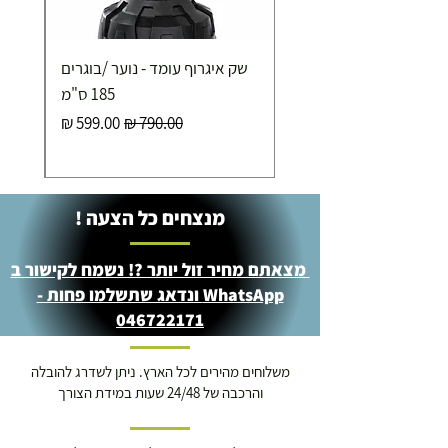
שק איגרוף עומד - נוער /בוגרים
185 ס"מ
מחיר רגיל
מחיר מבצע
מנצחים כל הצעה !
מצאתם מחיר זול יותר ?! נשמח לקישור ב
WhatsApp ונדאג שתשלמו פחות -
046722171
משלוחים מהירים לכל הארץ. ניתן לשדרג להובלה
והרכבה של 24/48 שעות במידת הצורך