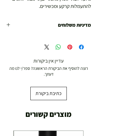
להתעמלות קרקע ומכשירים.
מדיניות משלוחים
משלוח עד הבית חינם מ 299 ש"ח ומעלה .
עד 299 ש"ח :
משלוח דואר רשום ( למוצרים עד 5 קג' )
עדיין אין ביקורות
רוצה להוסיף את הביקורת הראשונה? ספר/י לנו מה
19.00 ₪
דעתך.
עד 7 ימי עסקים
כתיבת ביקורת
משלוח מהיר עד הבית ( עד 20 ק"ג)
מוצרים קשורים
29.00 ₪
תוך 2-3 ימי עסקים