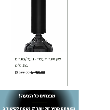
תוספת התקנה למכשירי כושר / מתקני חצר ושולחנות
משחק
250.00 ₪
כ-7 ימי עסקים
איסוף עצמי ללא עלות מסניף טבריה . רחוב העצמאות 5
שק איגרוף עומד - נוער /בוגרים
מוצרי כושר ( בלבד) ניתן לאסוף ממחסני החברה בת"א
- רחוב שביל התנופה 6
185 ס"מ
מחיר רגיל
מחיר מבצע
מנצחים כל הצעה !
מצאתם מחיר זול יותר ?! נשמח לקישור ב