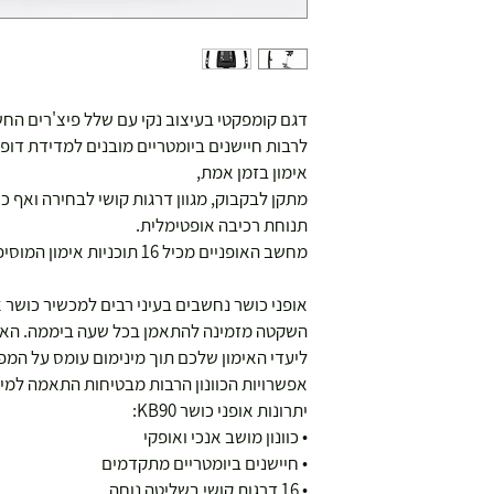
דגם קומפקטי בעיצוב נקי עם שלל פיצ'רים החשו
אימון בזמן אמת,
מתקן לבקבוק, מגוון דרגות קושי לבחירה ואף כו
תנוחת רכיבה אופטימלית.
מחשב האופניים מכיל 16 תוכניות אימון המוסיפות עניין ואתגר.
ושולחנות משחק
אופני כושר נחשבים בעיני רבים למכשיר כושר 
השקטה מזמינה להתאמן בכל שעה ביממה. האי
ליעדי האימון שלכם תוך מינימום עומס על המפר
אפשרויות הכוונון הרבות מבטיחות התאמה למי
יתרונות אופני כושר KB90:
• כוונון מושב אנכי ואופקי
עצמאות 5
• חיישנים ביומטריים מתקדמים
ברה בת"א - רחוב שביל
• 16 דרגות קושי בשליטה נוחה