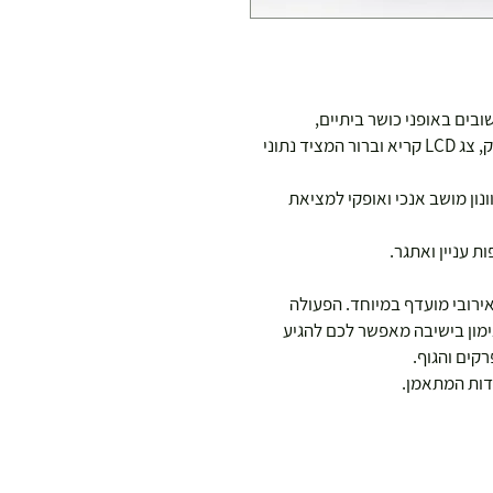
בים באופני כושר ביתיים,
לרבות חיישנים ביומטריים מובנים למדידת דופק, צג LCD קריא וברור המציד נתוני
ונון מושב אנכי ואופקי למציאת
אירובי מועדף במיוחד. הפעולה
מון בישיבה מאפשר לכם להגיע
קים והגוף.
דות המתאמן.