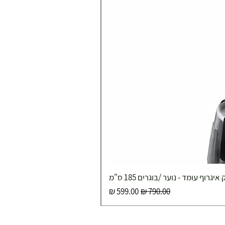
איגרוף עומד - נוער /בוגרים 185 ס"מ
מחיר רגיל
מחיר מבצע