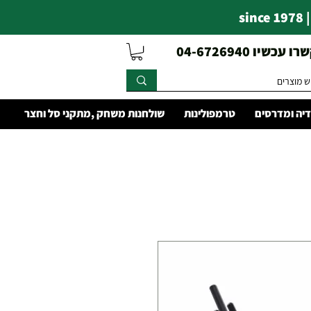
s
עכשיו 04-6726940
יה ומדרסים
טרמפולינות
שולחנות משחק ,מתקני סל וחצר