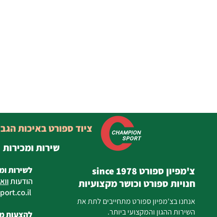
ציוד ספורט באיכות הגב
שירות ומכירות
צ'מפיון ספורט since 1978
לשירות ומ
הודעות
ווא
חנויות ספורט וכושר מקצועיות
ort.co.il
ilan
אנחנו בצ'מפיון ספורט מתחייבים לתת את
השירות ההגון והמקצועי ביותר.
להצעות מח