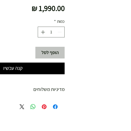
מחיר
כמות
*
הוסף לסל
קנה עכשיו
מדיניות משלוחים
משלוח עד הבית חינם מ 299 ש"ח ומעלה .
עד 299 ש"ח :
משלוח דואר רשום ( למוצרים עד 5 קג' )