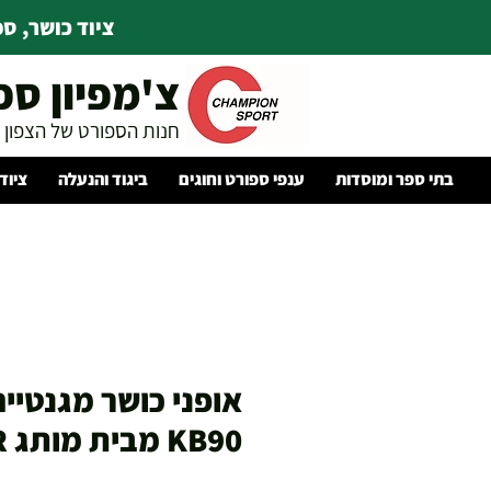
ציוד כושר, ספו
צ'מפיון ספ
חנות הספורט של הצפון
בתי ספר ומוסדות
ענפי ספורט וחוגים
ביגוד והנעלה
ציוד
אופני כושר מגנטיי
KB90 מבית מותג KETTLER