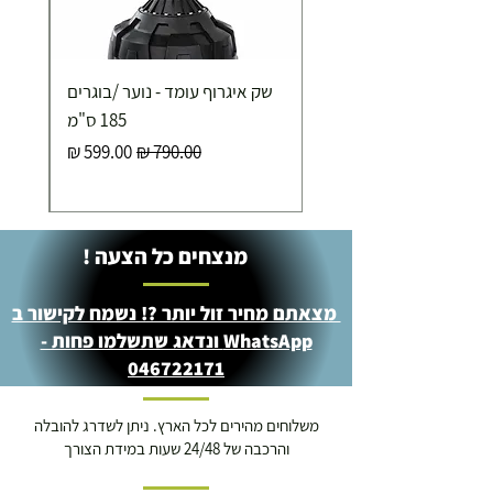
שק איגרוף עומד - נוער /בוגרים
185 ס"מ
מחיר רגיל
מחיר מבצע
מנצחים כל הצעה !
מצאתם מחיר זול יותר ?! נשמח לקישור ב
WhatsApp ונדאג שתשלמו פחות -
046722171
משלוחים מהירים לכל הארץ. ניתן לשדרג להובלה
והרכבה של 24/48 שעות במידת הצורך