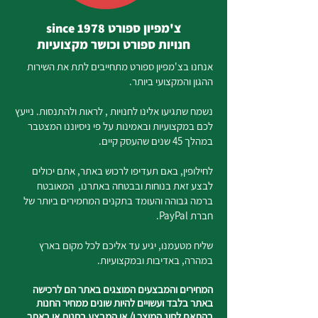
צ'מפיון ספורט since 1978
חנויות ספורט וכושר מקצועיות
אנחנו בצ'מפיון ספורט מתחייבים לתת את השירות
ההגון והמקצועי ביותר.
נשמח שתגיעו אלינו לחנויות , לראות ולהתנסות. נייעץ
לכם במקצועיות ובאמינות על פי ניסיוננו המצטבר
במהלך 45 שנים שהעסק קיים.
לחילופין, באם תעדיפו לרכוש באתר, אתם יכולים
לבצע זאת בנוחות ובבטחה באתרנו, המאובטח
ברמה גבוהה והעומד בתקנים המחמירים ביותר של
חברת PayPal.
שליח מטעמנו, יגיע עד אליכם לכל מקום בארץ
במהרה, באדיבות ובמקצועיות.
המחירים והמבצעים המוצגים באתר הם לרכישה
באתר בלבד ועשויים להיות שונים ממחיר החנות
בהתאם לסוג המוצר ו/ או המבצע בחנות או באתר.