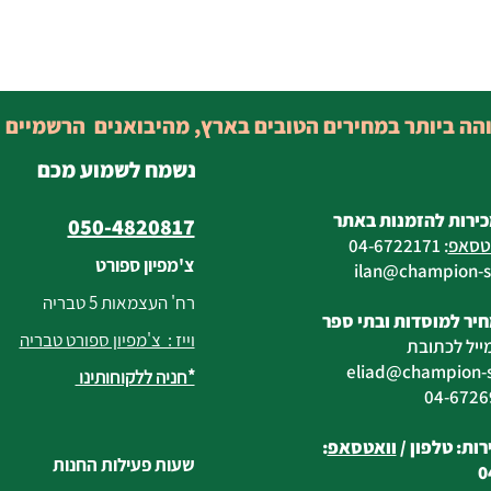
והה ביותר במחירים הטובים בארץ, מהיבואנים הרשמיים 
נשמח לשמוע מכם
כירות להזמנות באתר
050-4820817
טסאפ
:
04-6722171
צ'מפיון ספורט
@champion-sp
רח' העצמאות 5 טבריה
יר למוסדות ובתי ספר
וייז : צ'מפיון ספורט טבריה
ייל לכתובת
eliad
@champion-sp
*חניה ללקוחותינו
ות: טלפון /
וואטסאפ
:
שעות פעילות החנות
0