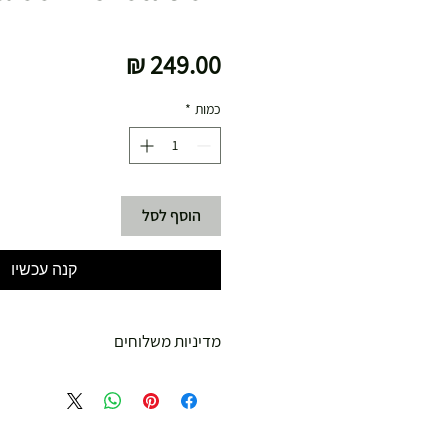
מחיר
כמות
*
הוסף לסל
קנה עכשיו
מדיניות משלוחים
משלוח עד הבית חינם מ 299 ש"ח ומעלה .
עד 299 ש"ח :
משלוח דואר רשום ( למוצרים עד 5 קג' )