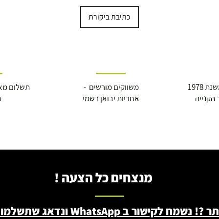
ברה בת"א - רחוב שביל
כתיבת ביקורת
 1978
משווקים מורשים -
תשלום מא
 הקנייה
אחריות יבואן רשמי
ה
מנצחים כל הצעה !
ב WhatsApp ונדאג שתשלמו פחות - 046722171