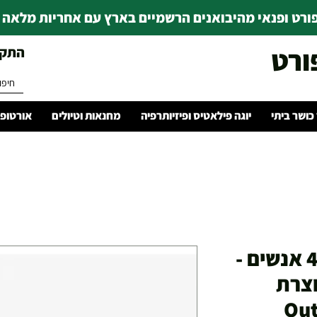
רט ופנאי מהיבואנים הרשמיים בארץ עם אחריות מלאה | ince 1978
ורט
התקשרו 
 כושר ביתי
יוגה פילאטיס ופיזיותרפיה
מחנאות וטיולים
אורטופד
אוהל בסגנון איגלו 4 אנשים -
וצרת
Out