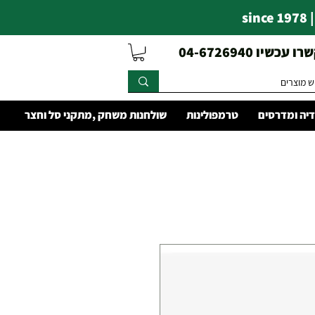
s
עכשיו 04-6726940
יה ומדרסים
טרמפולינות
שולחנות משחק ,מתקני סל וחצר