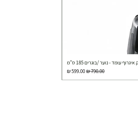
איגרוף עומד - נוער /בוגרים 185 ס"מ
מחיר רגיל
מחיר מבצע