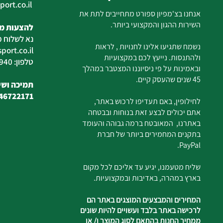
ort.co.il
ilan
אנחנו בצ'מפיון ספורט מתחייבים לתת את
השירות ההגון והמקצועי ביותר.
להצעות מח
נא לשלוח מ
נשמח שתגיעו אלינו לחנויות , לראות
ort.co.il
ולהתנסות. נייעץ לכם במקצועיות
טלפון: 04-6726940
ובאמינות על פי ניסיוננו המצטבר במהלך
45 שנים שהעסק קיים.
תמיכה ושיר
46722171
לחילופין, באם תעדיפו לרכוש באתר,
אתם יכולים לבצע זאת בנוחות ובבטחה
באתרנו, המאובטח ברמה גבוהה והעומד
בתקנים המחמירים ביותר של חברת
PayPal.
שליח מטעמנו, יגיע עד אליכם לכל מקום
בארץ במהרה, באדיבות ובמקצועיות.
המחירים והמבצעים המוצגים באתר הם
לרכישה באתר בלבד ועשויים להיות שונים
ממחיר החנות בהתאם לסוג המוצר ו/ או