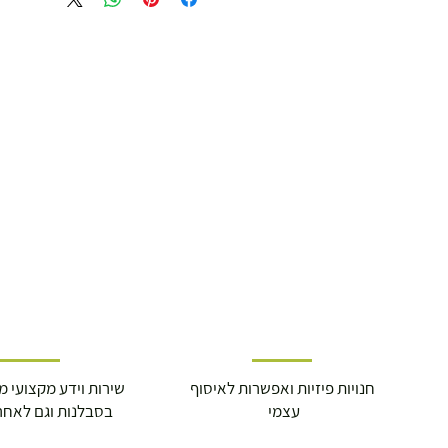
משלוח דואר רשום ( למוצרים עד 5 קג' )
19.00 ₪
עד 7 ימי עסקים
משלוח מהיר עד הבית ( עד 20 ק"ג)
29.00 ₪
תוך 2-3 ימי עסקים
תוספת התקנה למכשירי כושר / מתקני חצר 
250.00 ₪
חנויות פיזיות ואפשרות לאיסוף
שירות וידע מקצועי משנת
עצמי
בסבלנות וגם לאחר
כ-7 ימי עסקים