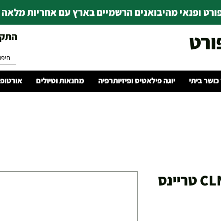
רט ופנאי מהיבואנים הרשמיים בארץ עם אחריות מלאה | ince 1978
ורט
התקשרו 
 כושר ביתי
יוגה פילאטיס ופיזיותרפיה
מחנאות וטיולים
אורטופד
אדידס לייט רייסר CLN טריינס