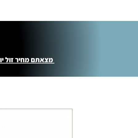
איסוף עצמי ללא עלות מסניף טבריה . רחוב ה
מוצרי כושר ( בלבד) ניתן לאסוף ממחסני הח
התנופה 6
מצאתם מחיר זול יותר ?! נשמח לקישור 