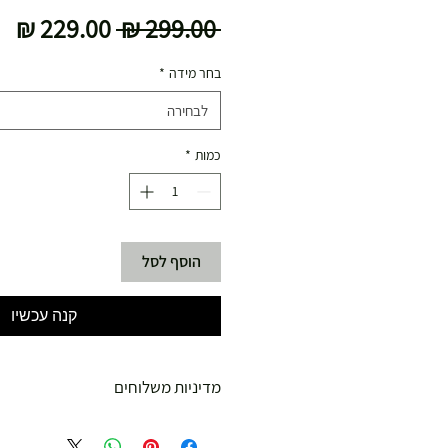
מחיר
מח
 ‏299.00 ‏₪ 
רגיל
מב
בחר מידה
*
לבחירה
כמות
*
הוסף לסל
קנה עכשיו
מדיניות משלוחים
משלוח עד הבית חינם מ 299 ש"ח ומעלה .
עד 299 ש"ח :