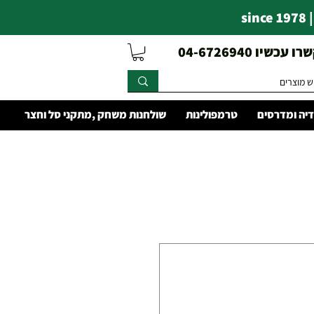
s
עכשיו 04-6726940
יה ומדרסים
טרמפולינות
שולחנות משחק ,מתקני סל וחצר